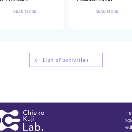
READ MORE
READ MORE
List of activities
〒9
宮城
東