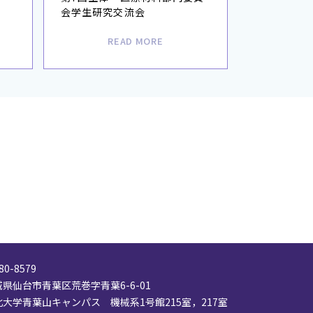
会学生研究交流会
READ MORE
80-8579
県仙台市青葉区荒巻字青葉6-6-01
北大学青葉山キャンパス 機械系1号館215室，217室