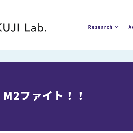
MIZUTANI Lab.
KUJI Lab.
Research
A
】M2ファイト！！